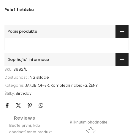
Položit otázku
Popis produktu
Doplňující informace
SKU:
3992/L
Dostupnost :
Na skladě
Kategorie:
JAKUB OFFER
Kompletní nabídka
ŽENY
Štítky:
Birthday
Reviews
Kliknutím ohodnotíte
:
Buďte první, kdo
Star rating
ohodnotí tento produkt