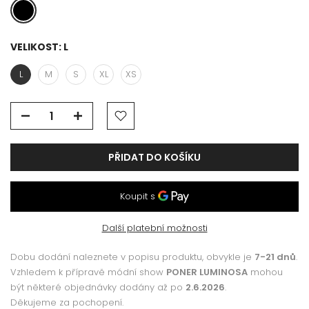
VELIKOST:
L
L
M
S
XL
XS
PŘIDAT DO KOŠÍKU
Další platební možnosti
Dobu dodání naleznete v popisu produktu, obvykle je
7-21 dnů
.
Vzhledem k přípravě módní show
PONER LUMINOSA
mohou
být některé objednávky dodány až po
2.6.2026
.
Děkujeme za pochopení.