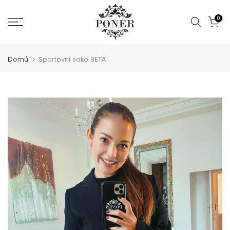
Jít
0
na
obsah
Domů
Sportovní sako BETA