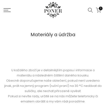
Jít
0
na
obsah
Materiály a údržba
U každého zboží je v detailnějším popisu i informace o
materiálu a následném čištění daného kousku.
Obecně doporučujeme naše oblečení, pokud není uvedeno
jinak, prát na jemný program (ruční praní) na 30 °C nedávat do
sušičky, ale nechat přirozeně vyvěsit.
Pokud si nevíte rady, určitě se na nás můžete telefonicky či
emailem obrátit a my vám rádi poradíme.