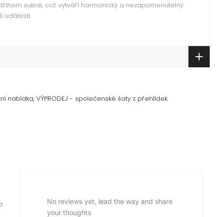
střihem sukně, což vytváří harmonický a nezapomenutelný
 události.
ní nabídka
VÝPRODEJ - společenské šaty z přehlídek
No reviews yet, lead the way and share
o
your thoughts