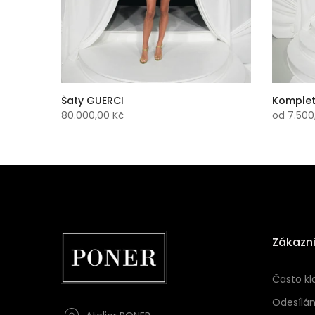
Šaty GUERCI
Komplet
80.000,00 Kč
od
7.500
Zákazni
Často kl
Odesílán