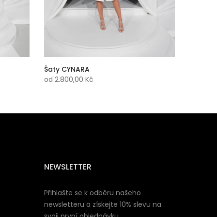
Šaty CYNARA
od
2.800,00 Kč
NEWSLETTER
Přihlašte se k odběru našeho
newsletteru a získejte 10% slevu na
svoji první objednávku.