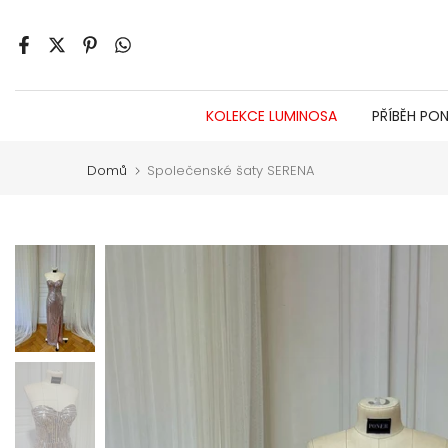
Jít
na
obsah
KOLEKCE LUMINOSA
PŘÍBĚH PO
Domů
Společenské šaty SERENA