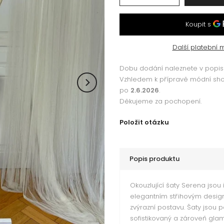
Další platební 
Dobu dodání naleznete v popisu
Vzhledem k přípravě módní s
po
2.6.2026
.
Děkujeme za pochopení.
Položit otázku
Popis produktu
Okouzlující šaty Serena jsou 
elegantním střihovým desig
zvýrazní postavu. Šaty jsou p
sofistikovaný a zároveň glam