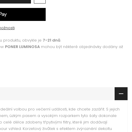
možnosti
 produktu, obvykle je
7-21 dnů
.
how
PONER LUMINOSA
mohou být některé objednávky dodány až
ideální volbou pro večerní události, kde chcete zazářit. S jejich
nem, úzkým pasem a vysokým rozparkem tyto šaty dokonale
o celé délce zdobeny třpytivými flitry, které jim dodávají
our vzhled. Korzetový živůtek s efektem zvýraznění dekoltu