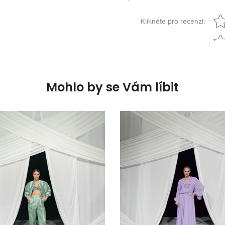
Star
Klikněte pro recenzi
:
Mohlo by se Vám líbit