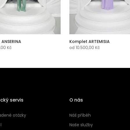
 ANSERINA
Komplet ARTEMISIA
,00 Kč
od
10.500,00 Kč
cký servis
O nás
adené otázky
Náš příběh
í
Naše služby