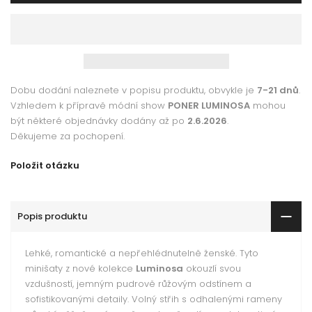
Dobu dodání naleznete v popisu produktu, obvykle je
7-21 dnů
.
Vzhledem k přípravě módní show
PONER LUMINOSA
mohou
být některé objednávky dodány až po
2.6.2026
.
Děkujeme za pochopení.
Položit otázku
Popis produktu
Lehké, romantické a nepřehlédnutelně ženské. Tyto
minišaty z nové kolekce
Luminosa
okouzlí svou
vzdušností, jemným pudrově růžovým odstínem a
sofistikovanými detaily. Volný střih s odhalenými rameny