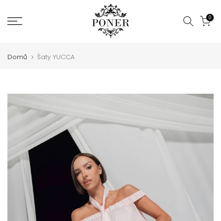
Jít
0
na
obsah
Domů
Šaty YUCCA