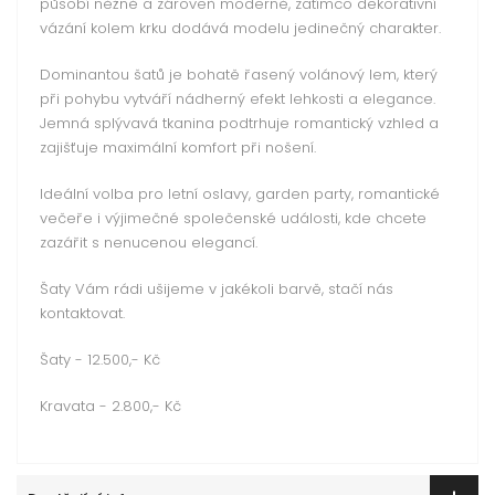
působí něžně a zároveň moderně, zatímco dekorativní
vázání kolem krku dodává modelu jedinečný charakter.
Dominantou šatů je bohatě řasený volánový lem, který
při pohybu vytváří nádherný efekt lehkosti a elegance.
Jemná splývavá tkanina podtrhuje romantický vzhled a
zajišťuje maximální komfort při nošení.
Ideální volba pro letní oslavy, garden party, romantické
večeře i výjimečné společenské události, kde chcete
zazářit s nenucenou elegancí.
Šaty Vám rádi ušijeme v jakékoli barvě, stačí nás
kontaktovat.
Šaty - 12.500,- Kč
Kravata - 2.800,- Kč