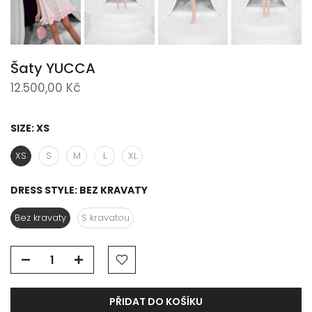
Šaty YUCCA
12.500,00 Kč
SIZE:
XS
XS
S
M
L
XL
DRESS STYLE:
BEZ KRAVATY
Bez kravaty
S kravatou
PŘIDAT DO KOŠÍKU