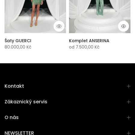
S
M
L
Šaty GUERCI
Komplet ANSERINA
80.000,00 Kč
od
7.500,00 Kč
Kontakt
Zákaznický servis
O nás
NEWSLETTER