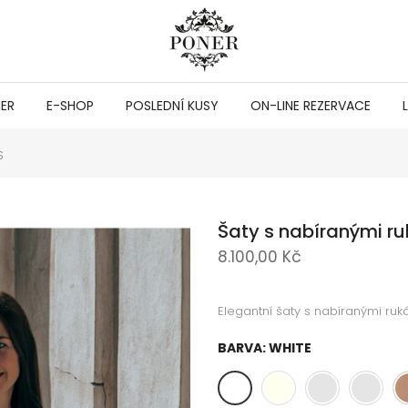
NER
E-SHOP
POSLEDNÍ KUSY
ON-LINE REZERVACE
S
Šaty s nabíranými r
8.100,00 Kč
Elegantní šaty s nabíranými ruk
BARVA:
WHITE