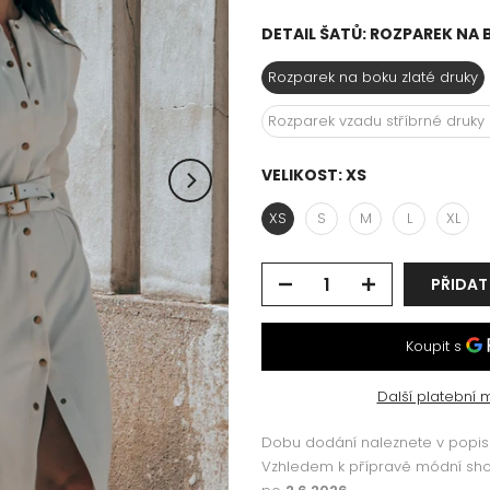
DETAIL ŠATŮ:
ROZPAREK NA 
Rozparek na boku zlaté druky
Rozparek vzadu stříbrné druky
VELIKOST:
XS
XS
S
M
L
XL
PŘIDAT
Další platební 
Dobu dodání naleznete v popisu
Vzhledem k přípravě módní s