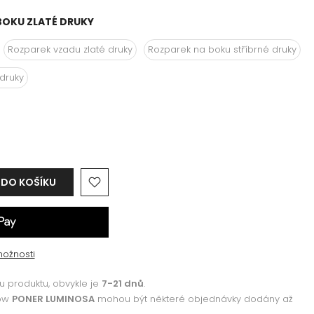
BOKU ZLATÉ DRUKY
Rozparek vzadu zlaté druky
Rozparek na boku stříbrné druky
 druky
 DO KOŠÍKU
možnosti
 produktu, obvykle je
7-21 dnů
.
how
PONER LUMINOSA
mohou být některé objednávky dodány až