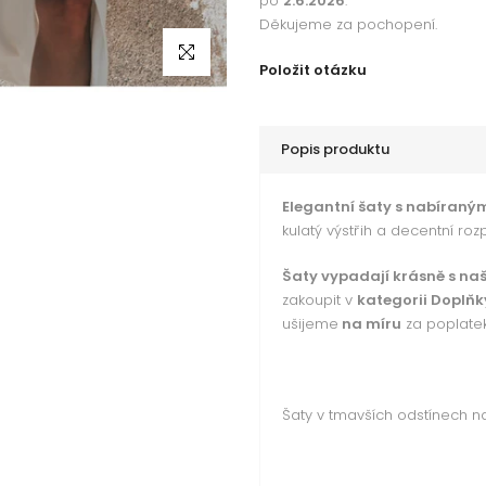
po
2.6.2026
.
Děkujeme za pochopení.
Klikni pro zvětšení
Položit otázku
Popis produktu
Elegantní šaty s nabíraným
kulatý výstřih a decentní roz
Šaty vypadají krásně s n
zakoupit v
kategorii Doplňk
ušijeme
na míru
za poplate
Šaty v tmavších odstínech n