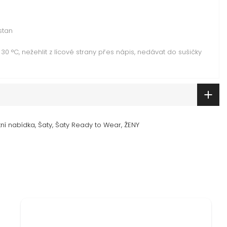
stan
30 °C, nežehlit z lícové strany přes nápis, nedávat do sušičky
ní nabídka
Šaty
Šaty Ready to Wear
ŽENY