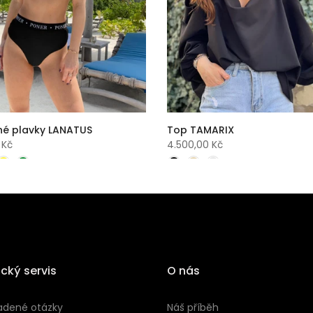
né plavky LANATUS
Top TAMARIX
 Kč
4.500,00 Kč
cký servis
O nás
adené otázky
Náš příběh