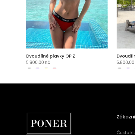
Dvoudílné plavky OPIZ
Dvoudíl
5.800,00 Kč
5.800,00
Zákazni
Často kl