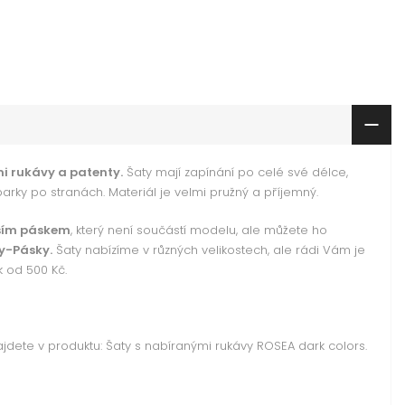
i rukávy a patenty.
Šaty mají zapínání po celé své délce,
parky po stranách. Materiál je velmi pružný a příjemný.
aším páskem
, který není součástí modelu, ale můžete ho
y-Pásky.
Šaty nabízíme v různých velikostech, ale rádi Vám je
k od 500 Kč.
ajdete v produktu: Šaty s nabíranými rukávy ROSEA dark colors.