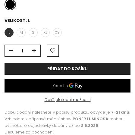
VELIKOST:
L
L
M
S
XL
XS
PŘIDAT DO KOŠÍKU
Další platební možnosti
Dobu dodání naleznete v popisu produktu, obvykle je
7-21 dnů
.
Vzhledem k přípravě módní show
PONER LUMINOSA
mohou
být některé objednávky dodány až po
2.6.2026
.
Děkujeme za pochopení.