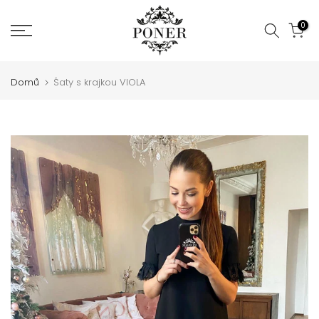
Jít
0
na
obsah
Domů
Šaty s krajkou VIOLA