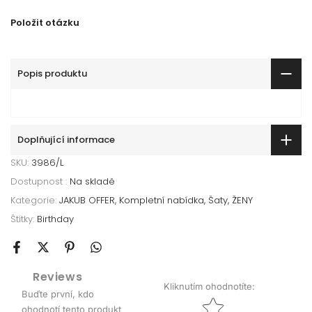
Položit otázku
Popis produktu
Doplňující informace
SKU:
3986/L
Dostupnost :
Na skladě
Kategorie:
JAKUB OFFER
Kompletní nabídka
Šaty
ŽENY
Štítky:
Birthday
Reviews
Kliknutím ohodnotíte
:
Buďte první, kdo
Star rating
ohodnotí tento produkt