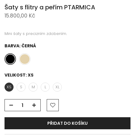
Šaty s flitry a peřím PTARMICA
15.800,00 Kč
Mini šaty s precizním zdobením.
BARVA:
ČERNÁ
VELIKOST:
XS
XS
S
M
L
XL
PŘIDAT DO KOŠÍKU