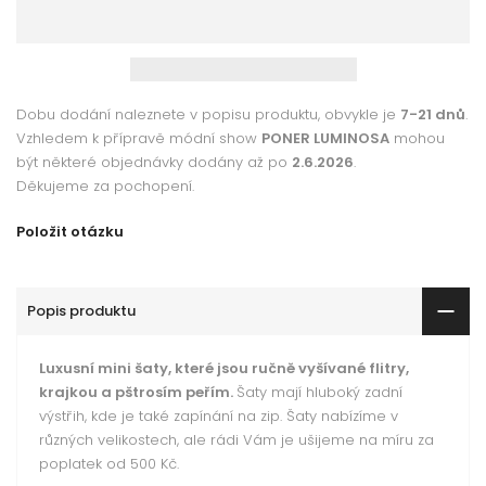
Dobu dodání naleznete v popisu produktu, obvykle je
7-21 dnů
.
Vzhledem k přípravě módní show
PONER LUMINOSA
mohou
být některé objednávky dodány až po
2.6.2026
.
Děkujeme za pochopení.
Položit otázku
Popis produktu
Luxusní mini šaty, které jsou ručně vyšívané flitry,
krajkou a pštrosím peřím.
Šaty mají hluboký zadní
výstřih, kde je také zapínání na zip. Šaty nabízíme v
různých velikostech, ale rádi Vám je ušijeme na míru za
poplatek od 500 Kč.