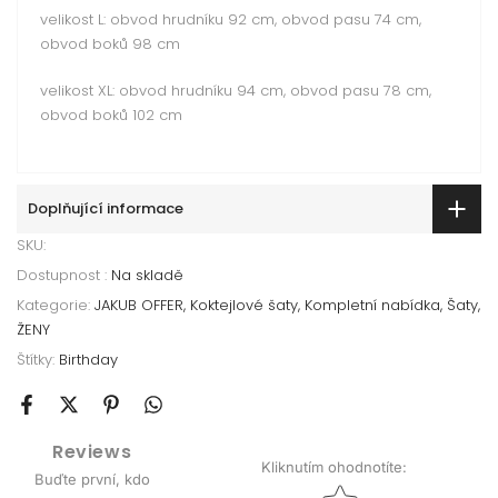
velikost L: obvod hrudníku 92 cm, obvod pasu 74 cm,
obvod boků 98 cm
velikost XL: obvod hrudníku 94 cm, obvod pasu 78 cm,
obvod boků 102 cm
Doplňující informace
SKU:
Dostupnost :
Na skladě
Kategorie:
JAKUB OFFER
Koktejlové šaty
Kompletní nabídka
Šaty
ŽENY
Štítky:
Birthday
Reviews
Kliknutím ohodnotíte
:
Buďte první, kdo
Star rating