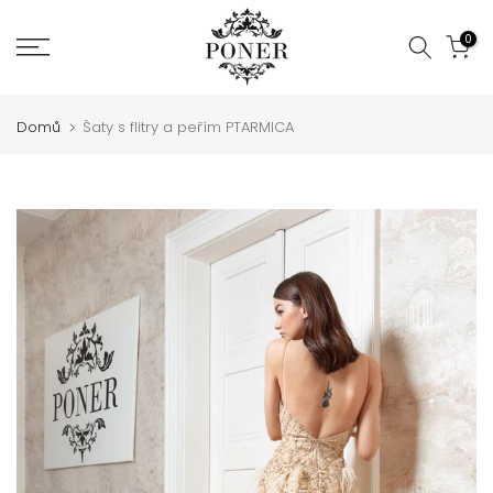
Jít
0
na
obsah
Domů
Šaty s flitry a peřím PTARMICA