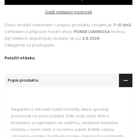
Další platební možnosti
Dobu dodání naleznete v popisu produktu, obvykle je
7-21 dnů
.
Vzhledem k přípravě módní show
PONER LUMINOSA
mohou
být některé objednávky dodány až po
2.6.2026
.
Děkujeme za pochopení.
Položit otázku
Popis produktu
Elegantní a zároveň svěží minišaty, které upoutají
pozornost na první pohled. Šaty mají volný střih s
límečkem a zapínáním ve výstřihu, zdobené módními
volánky v horní části a na lemu sukně. Krátké rukávy
zdobené volánky dodávají modelu ženskost a originalitu.