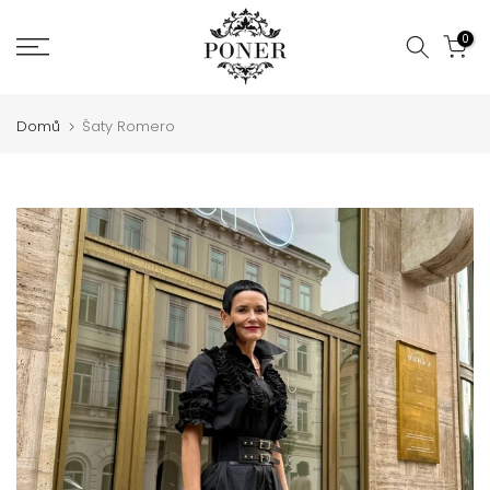
Jít
0
na
obsah
Domů
Šaty Romero