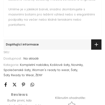
Umíme je v jakékoli barvě, snadno zkombinujete s
masivními botami pro ležérní vzhled nebo s elegantními
podpatky na večer nebo klidně teniskami nebo
pantoflemi.
Doplňující informace
SKU:
Dostupnost :
Na skladě
Kategorie:
Kompletní nabídka
Košilové šaty
Novinky
Společenské šaty
Woman's ready to wear
Šaty
Šaty Ready to Wear
ŽENY
Reviews
Kliknutím ohodnotíte
:
Buďte první, kdo
Star rating