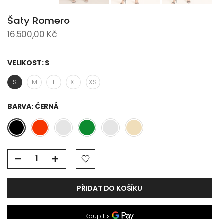
Šaty Romero
16.500,00 Kč
VELIKOST:
S
S
M
L
XL
XS
BARVA:
ČERNÁ
PŘIDAT DO KOŠÍKU