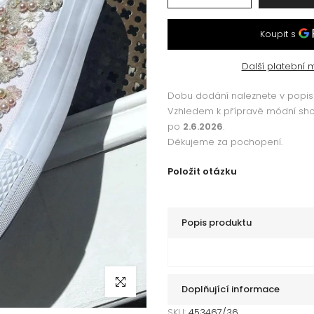
Další platební 
Dobu dodání naleznete v popisu
Vzhledem k přípravě módní s
po
2.6.2026
.
Děkujeme za pochopení.
Položit otázku
Popis produktu
Klikni pro zvětšení
Doplňující informace
SKU:
453467/36