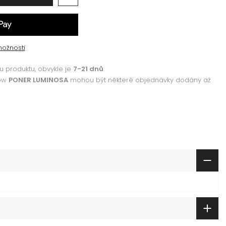
možnosti
 produktu, obvykle je
7-21 dnů
.
how
PONER LUMINOSA
mohou být některé objednávky dodány až