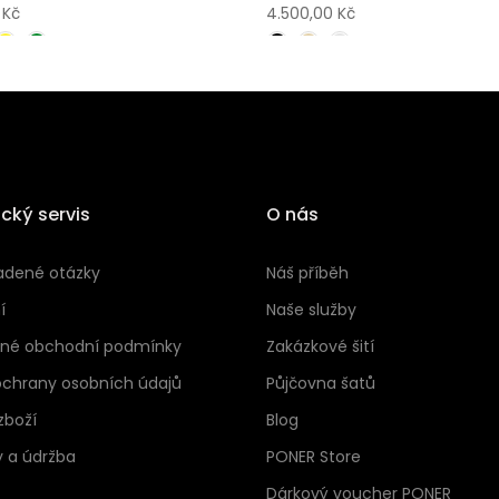
 Kč
4.500,00 Kč
cký servis
O nás
adené otázky
Náš příběh
í
Naše služby
né obchodní podmínky
Zakázkové šití
ochrany osobních údajů
Půjčovna šatů
zboží
Blog
y a údržba
PONER Store
Dárkový voucher PONER