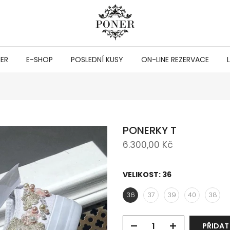
NER
E-SHOP
POSLEDNÍ KUSY
ON-LINE REZERVACE
PONERKY T
6.300,00 Kč
VELIKOST:
36
36
37
39
40
38
PŘIDAT