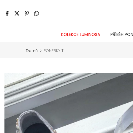
Jít
na
obsah
KOLEKCE LUMINOSA
PŘÍBĚH PO
Domů
PONERKY T