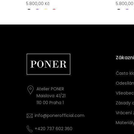
5.800,00 Kč
5.800,00
Zákazni
Často kl
Odesílán
Atelier PONER
Všeobec
Maislova 41/21
110 00 Praha 1
Zásady 
Vrácení 
info@ponerofficial.com
Materiál
+420 737 602 360