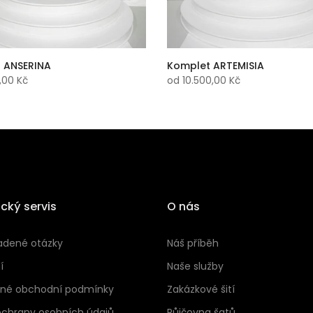
 ANSERINA
Komplet ARTEMISIA
,00 Kč
od
10.500,00 Kč
cký servis
O nás
adené otázky
Náš příběh
í
Naše služby
né obchodní podmínky
Zakázkové šití
ochrany osobních údajů
Půjčovna šatů