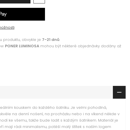
možnosti
 produktu, obvykle je
7-21 dnů
.
how
PONER LUMINOSA
mohou být některé objednávky dodány až
deálním kouskem do každého šatníku. Je velmi pohodlná,
 skvěle na denní nošení, na procházku nebo i na víkend někde v
 hodí ke všemu, takže bude ladit s každým šatníkem. Materiál je
teří mají rádi minimalismu, potěší malý štítek s naším logem