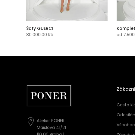
Šaty GUERCI
Komplet
80.000,00 Kč
od
7.500
Zákazni
Často kl
Odesílán
Atelier PONER
Všeobec
Maislova 41/21
110 00 Praha 1
Zásady 