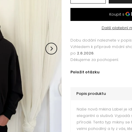
Další platební 
Dobu dodání naleznete v popisu
Vzhledem k přípravě módní s
po
2.6.2026
.
Děkujeme za pochopení.
Položit otázku
Popis produktu
Naše nová mikina Label je i
elegantní a slušivá. Vypadá
přírodě. Tento typ mikiny se
velmi pohodlný a ty z vás, k