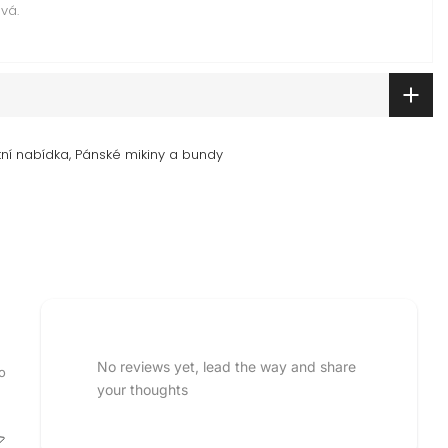
vá.
ní nabídka
Pánské mikiny a bundy
No reviews yet, lead the way and share
o
your thoughts
 rating