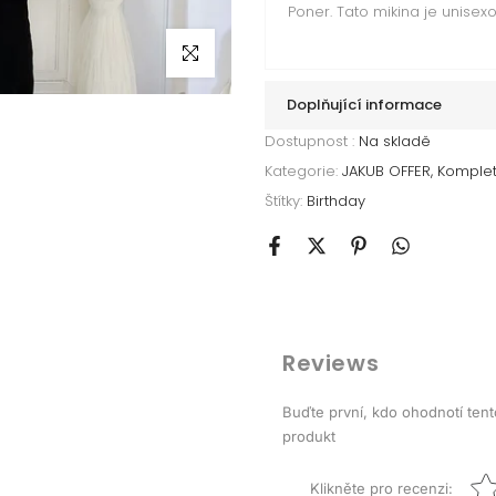
Poner. Tato mikina je unisexo
Klikni pro zvětšení
Doplňující informace
Dostupnost :
Na skladě
Kategorie:
JAKUB OFFER
Komplet
Štítky:
Birthday
Reviews
Buďte první, kdo ohodnotí tent
produkt
Star
Klikněte pro recenzi
: