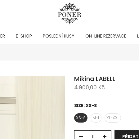
NER
E-SHOP
POSLEDNÍ KUSY
ON-LINE REZERVACE
Mikina LABELL
4.900,00 Kč
SIZE:
XS-S
XS-S
M-L
XL-XXL
PŘIDAT