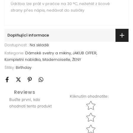
Údržba: lze prát v pračce na 30 °C, nežehlit z lícové
strany přes nápis, nedávat do sušičky
Doplňující informace
Dostupnost :
Na skladě
Kategorie:
Dámské svetry a mikiny
JAKUB OFFER
Kompletní nabídka
Mademoiselle
ŽENY
Štítky:
Birthday
Reviews
Kliknutím ohodnotíte
:
Buďte první, kdo
Star rating
ohodnotí tento produkt