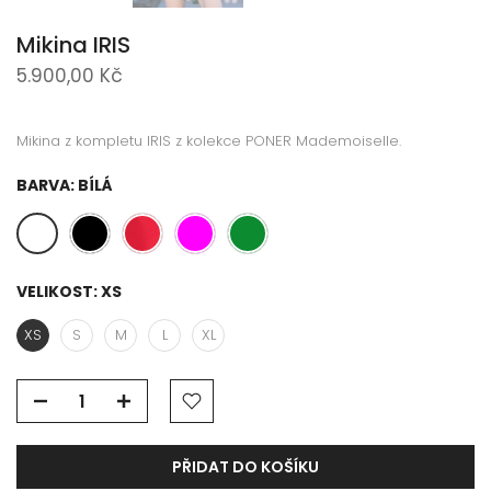
Mikina IRIS
5.900,00 Kč
Mikina z kompletu IRIS z kolekce PONER Mademoiselle.
BARVA:
BÍLÁ
VELIKOST:
XS
XS
S
M
L
XL
PŘIDAT DO KOŠÍKU