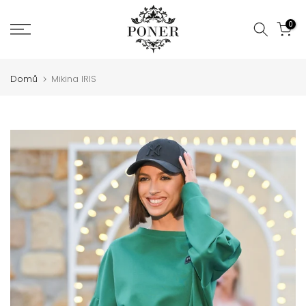
Jít
0
na
obsah
Domů
Mikina IRIS