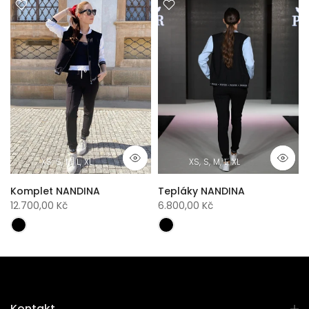
XS
S
M
L
XL
XS
S
M
L
XL
Komplet NANDINA
Tepláky NANDINA
12.700,00 Kč
6.800,00 Kč
Kontakt