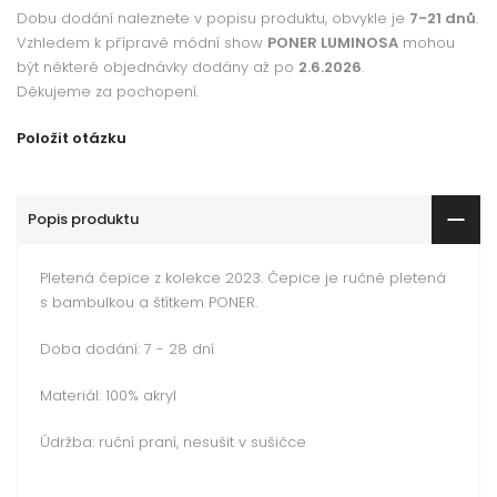
Dobu dodání naleznete v popisu produktu, obvykle je
7-21 dnů
.
Vzhledem k přípravě módní show
PONER LUMINOSA
mohou
být některé objednávky dodány až po
2.6.2026
.
Děkujeme za pochopení.
Položit otázku
Popis produktu
Pletená čepice z kolekce 2023. Čepice je ručně pletená
s bambulkou a štítkem PONER.
Doba dodání: 7 - 28 dní
Materiál: 100% akryl
Údržba: ruční praní, nesušit v sušičce