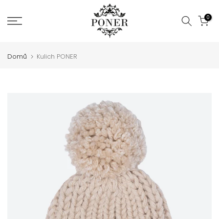
Jít
0
na
obsah
Domů
Kulich PONER