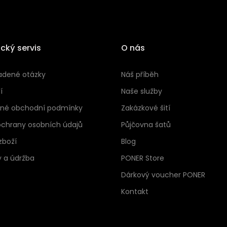
cký servis
O nás
adené otázky
Náš příběh
í
Naše služby
né obchodní podmínky
Zakázkové šití
ochrany osobních údajů
Půjčovna šatů
zboží
Blog
y a údržba
PONER Store
Dárkový voucher PONER
Kontakt