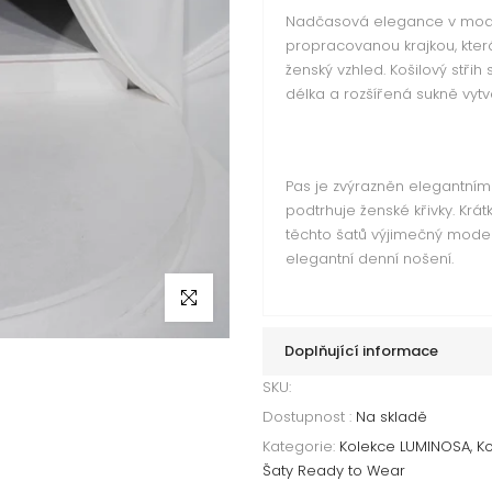
Nadčasová elegance v modern
propracovanou krajkou, kter
ženský vzhled. Košilový stř
délka a rozšířená sukně vytv
Pas je zvýrazněn elegantním
podtrhuje ženské křivky. Krát
těchto šatů výjimečný model v
elegantní denní nošení.
Klikni pro zvětšení
Doplňující informace
SKU:
Dostupnost :
Na skladě
Kategorie:
Kolekce LUMINOSA
K
Šaty Ready to Wear