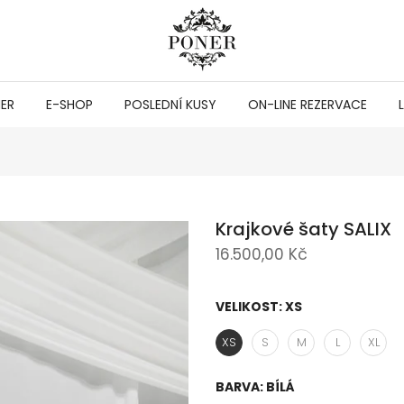
NER
E-SHOP
POSLEDNÍ KUSY
ON-LINE REZERVACE
Krajkové šaty SALIX
16.500,00 Kč
VELIKOST:
XS
XS
S
M
L
XL
BARVA:
BÍLÁ