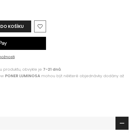
 DO KOŠÍKU
možnosti
 produktu, obvykle je
7-21 dnů
.
how
PONER LUMINOSA
mohou být některé objednávky dodány až