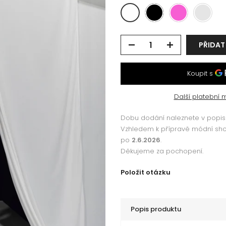
PŘIDAT
Další platební 
Dobu dodání naleznete v popisu
Vzhledem k přípravě módní s
po
2.6.2026
.
Děkujeme za pochopení.
Položit otázku
Popis produktu