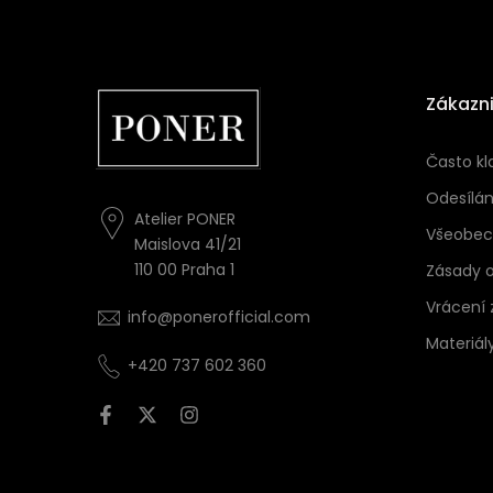
Zákazni
Často kl
Odesílán
Atelier PONER
Všeobec
Maislova 41/21
110 00 Praha 1
Zásady 
Vrácení 
info@ponerofficial.com
Materiál
+420 737 602 360