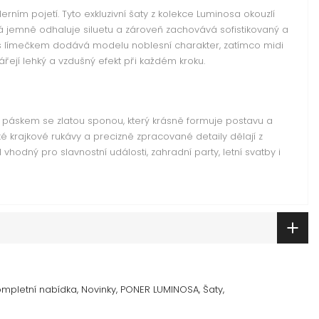
ím pojetí. Tyto exkluzivní šaty z kolekce
Luminosa
okouzlí
á jemně odhaluje siluetu a zároveň zachovává sofistikovaný a
ih s límečkem dodává modelu noblesní charakter, zatímco midi
ářejí lehký a vzdušný efekt při každém kroku.
 páskem se zlatou sponou, který krásně formuje postavu a
ké krajkové rukávy a precizně zpracované detaily dělají z
hodný pro slavnostní události, zahradní party, letní svatby i
ompletní nabídka
Novinky
PONER LUMINOSA
Šaty