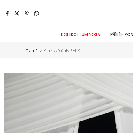
Jít
na
obsah
KOLEKCE LUMINOSA
PŘÍBĚH PO
Domů
Krajkové šaty SALIX