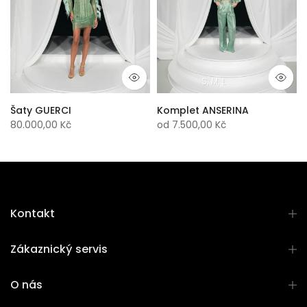
S
M
L
Šaty GUERCI
Komplet ANSERINA
80.000,00 Kč
od
7.500,00 Kč
Kontakt
Zákaznický servis
O nás