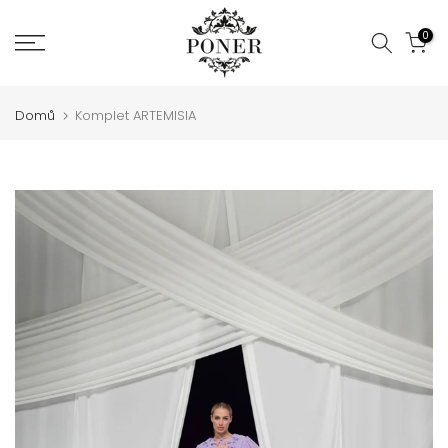
Jít
0
na
obsah
Domů
Komplet ARTEMISIA