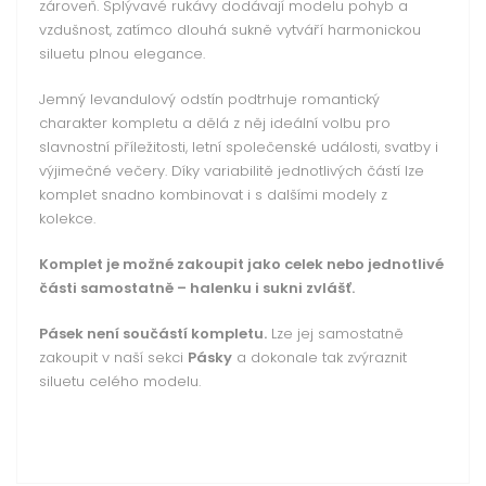
zároveň. Splývavé rukávy dodávají modelu pohyb a
vzdušnost, zatímco dlouhá sukně vytváří harmonickou
siluetu plnou elegance.
Jemný levandulový odstín podtrhuje romantický
charakter kompletu a dělá z něj ideální volbu pro
slavnostní příležitosti, letní společenské události, svatby i
výjimečné večery. Díky variabilitě jednotlivých částí lze
komplet snadno kombinovat i s dalšími modely z
kolekce.
Komplet je možné zakoupit jako celek nebo jednotlivé
části samostatně – halenku i sukni zvlášť.
Pásek není součástí kompletu.
Lze jej samostatně
zakoupit v naší sekci
Pásky
a dokonale tak zvýraznit
siluetu celého modelu.