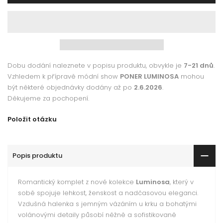
Dobu dodání naleznete v popisu produktu, obvykle je
7-21 dnů
.
Vzhledem k přípravě módní show
PONER LUMINOSA
mohou
být některé objednávky dodány až po
2.6.2026
.
Děkujeme za pochopení.
Položit otázku
Popis produktu
Romantický komplet z nové kolekce
Luminosa
, který v
sobě spojuje lehkost, ženskost a nadčasovou eleganci.
Vzdušná halenka s jemným vázáním u krku a bohatými
volánovými detaily působí něžně a sofistikovaně