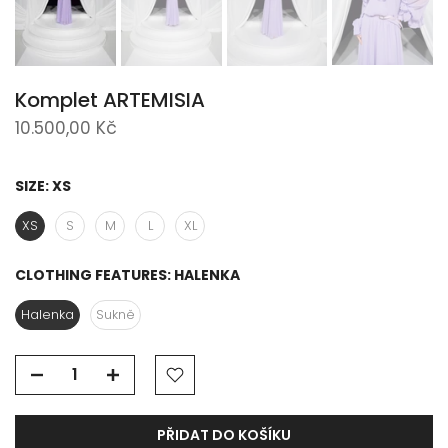
Komplet ARTEMISIA
10.500,00 Kč
SIZE:
XS
XS
S
M
L
XL
CLOTHING FEATURES:
HALENKA
Halenka
Sukně
PŘIDAT DO KOŠÍKU