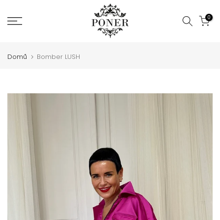
Jít
0
na
obsah
Domů
Bomber LUSH