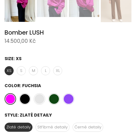
Bomber LUSH
14.500,00 Kč
SIZE:
XS
XS
S
M
L
XL
COLOR:
FUCHSIA
STYLE:
ZLATÉ DETAILY
Zlaté detaily
Stříbrné detaily
Černé detaily