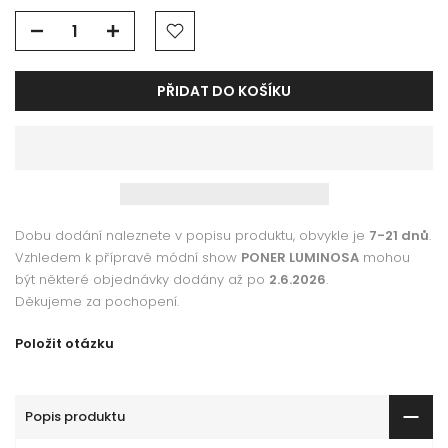
PŘIDAT DO KOŠÍKU
Dobu dodání naleznete v popisu produktu, obvykle je
7-21 dnů
.
Vzhledem k přípravě módní show
PONER LUMINOSA
mohou
být některé objednávky dodány až po
2.6.2026
.
Děkujeme za pochopení.
Položit otázku
Popis produktu