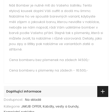
Náš Bomber je nutné mít do Vašeho šatníku. Tento
stylový kousek doplní Váš outfit a dodá mu šmrnc.
Nabízíme ho ve spoustě barevných variant, kdybyste
měli zájem o jakoukoli barvu, kterou nevidíte v nabídce,
nebojte se nám napsat, rádi Vám uděláme bomber v
barvě podle Vašeho přání. Stejně tak s písmenky, která si
můžete zvolit, ta nabízíme i různě vzorovaná. Detaily, jako
jsou zipy a štítky pak nabízíme ve variantách zlaté a
stříbrné.
Cena bomberu bez písmenek na zádech 14.500,-
Cena bomberu s písmenky na zádech - 16.500,-
Doplňující informace
Dostupnost :
Na skladě
Kategorie:
JAKUB OFFER
Kabáty, vesty a bundy
Kompletní nabídka