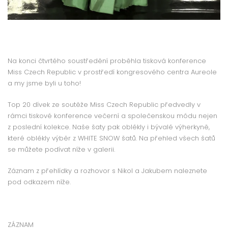
Na konci čtvrtého soustředění proběhla tisková konference
Miss Czech Republic v prostředí kongresového centra Aureole
a my jsme byli u toho!
Top 20 dívek ze soutěže Miss Czech Republic předvedly v
rámci tiskové konference večerní a společenskou módu nejen
z poslední kolekce. Naše šaty pak oblékly i bývalé výherkyně,
které oblékly výběr z WHITE SNOW šatů. Na přehled všech šatů
se můžete podívat níže v galerii.
Záznam z přehlídky a rozhovor s Nikol a Jakubem naleznete
pod odkazem níže.
ZÁZNAM