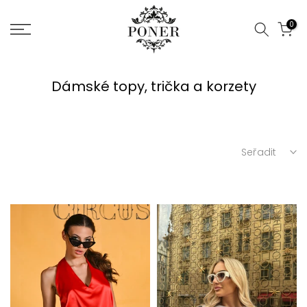
Jít
0
na
obsah
Dámské topy, trička a korzety
Seřadit