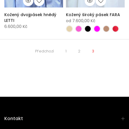
Kožený dvojpásek hnědý
Kožený široký pásek FARA
LETTI
od
7.600,00 Kč
6.600,00 Kč
Předchozí
1
2
3
Kontakt