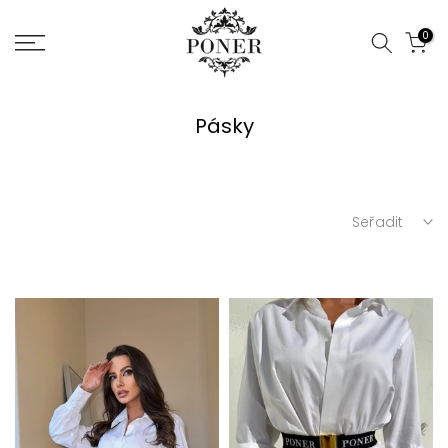
Jít
0
na
obsah
Pásky
Seřadit