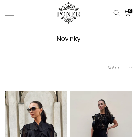
Jít
0
na
obsah
Novinky
Seřadit