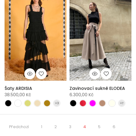
Šaty ARDISIA
Zavinovací sukně ELODEA
38.500,00 Kč
6.300,00 Kč
Předchozí
1
2
3
4
5
6